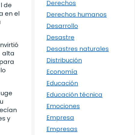
Derechos
al de
a en el
Derechos humanos
a
Desarrollo
Desastre
nvirtió
Desastres naturales
 alta
Distribución
 para
lo
Economía
Educación
 auge
Educación técnica
su
Emociones
recían
Empresa
es y
Empresas