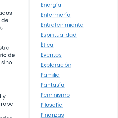
Energía
rados
Enfermería
r de
Entretenimiento
su
Espiritualidad
Ética
stra
Eventos
rio de
 sino
Exploración
Familia
Fantasía
Feminismo
d y
arropa
Filosofía
Finanzas