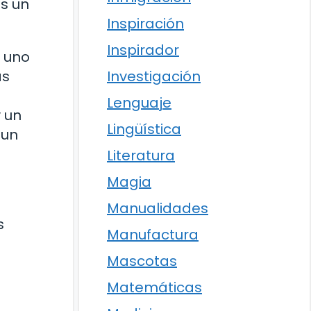
es un
Inspiración
Inspirador
a uno
as
Investigación
Lenguaje
 un
Lingüística
 un
Literatura
Magia
Manualidades
s
Manufactura
Mascotas
Matemáticas