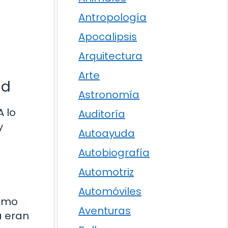
Antropología
Apocalipsis
Arquitectura
Arte
ad
Astronomía
 lo
Auditoría
y
Autoayuda
Autobiografía
Automotriz
Automóviles
como
Aventuras
a eran