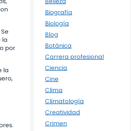
Belleza
os,
con
Biografía
Biología
 Se
Blog
 la
Botánica
do por
Carrera profesional
Ciencia
 la
ero,
Cine
Clima
s
Climatología
Creatividad
Crimen
ores.