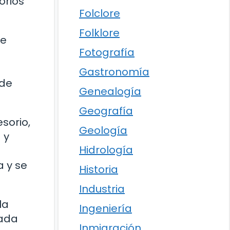
orios
Folclore
Folklore
te
Fotografía
e
Gastronomía
 de
Genealogía
Geografía
sorio,
Geología
 y
Hidrología
a y se
Historia
Industria
la
Ingeniería
cada
Inmigración