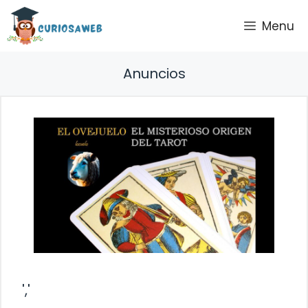
Saltar
Menu
al
contenido
Anuncios
','