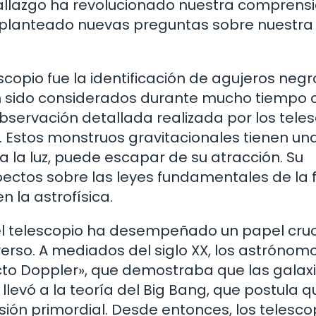
 hallazgo ha revolucionado nuestra comprens
ha planteado nuevas preguntas sobre nuestra
copio fue la identificación de agujeros negr
an sido considerados durante mucho tiempo
 observación detallada realizada por los tele
 Estos monstruos gravitacionales tienen un
ra la luz, puede escapar de su atracción. Su
ctos sobre las leyes fundamentales de la f
 la astrofísica.
el telescopio ha desempeñado un papel cruc
erso. A mediados del siglo XX, los astrónom
to Doppler», que demostraba que las galax
levó a la teoría del Big Bang, que postula q
osión primordial. Desde entonces, los telesco