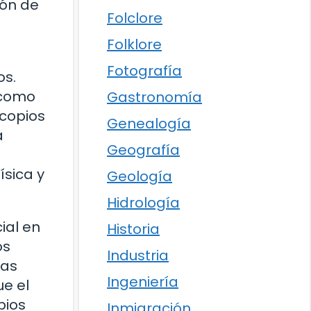
ión de
Folclore
Folklore
Fotografía
os.
 como
Gastronomía
scopios
Genealogía
a
Geografía
ísica y
Geología
Hidrología
ial en
Historia
os
Industria
ias
Ingeniería
ue el
pios
Inmigración