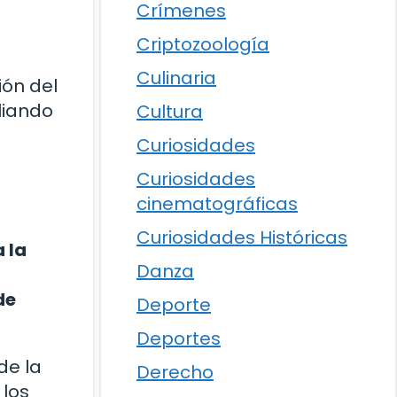
Crímenes
Criptozoología
Culinaria
ión del
liando
Cultura
Curiosidades
Curiosidades
cinematográficas
Curiosidades Históricas
 la
Danza
de
Deporte
Deportes
de la
Derecho
 los