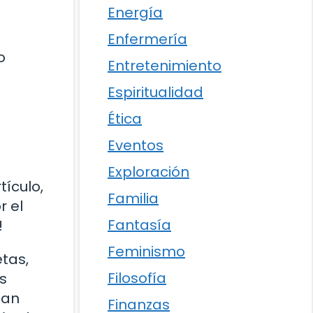
Energía
Enfermería
o
Entretenimiento
Espiritualidad
Ética
Eventos
Exploración
tículo,
Familia
r el
Fantasía
!
Feminismo
tas,
Filosofía
s
tan
Finanzas