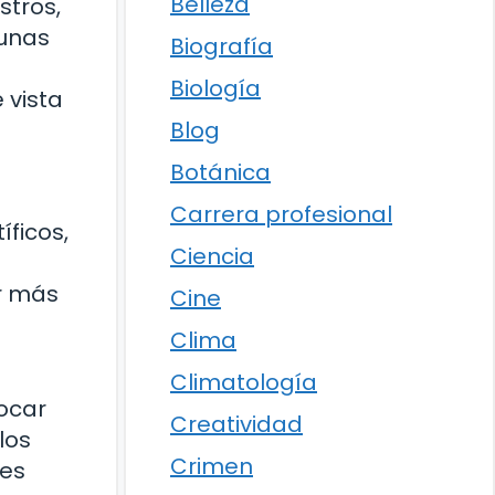
Belleza
stros,
lunas
Biografía
Biología
 vista
Blog
Botánica
Carrera profesional
íficos,
Ciencia
r más
Cine
Clima
Climatología
focar
Creatividad
los
Crimen
res