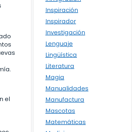
s
Inspiración
Inspirador
Investigación
cado
Lenguaje
ntos
uevas
Lingüística
Literatura
mía.
Magia
Manualidades
n el
Manufactura
Mascotas
Matemáticas