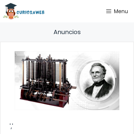
Saltar
Menu
al
contenido
Anuncios
','