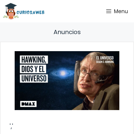
Saltar
Menu
al
contenido
Anuncios
','