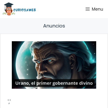
Saltar
Menu
al
contenido
Anuncios
','