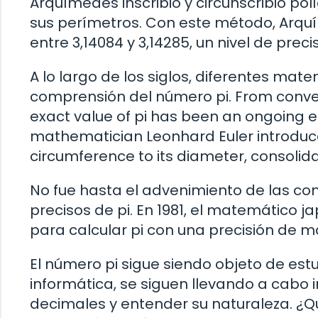
Arquímedes inscribió y circunscribió pol
sus perímetros. Con este método, Arqu
entre 3,14084 y 3,14285, un nivel de pre
A lo largo de los siglos, diferentes mat
comprensión del número pi. From converge
exact value of pi has been an ongoing en
mathematician Leonhard Euler introduced
circumference to its diameter, consolidat
No fue hasta el advenimiento de las co
precisos de pi. En 1981, el matemático
para calcular pi con una precisión de má
El número pi sigue siendo objeto de estud
informática, se siguen llevando a cabo 
decimales y entender su naturaleza. ¿Q