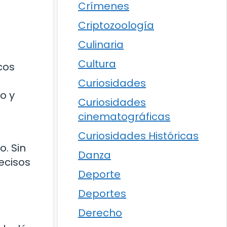
Crímenes
Criptozoología
Culinaria
Cultura
cos
Curiosidades
o y
Curiosidades
cinematográficas
Curiosidades Históricas
o. Sin
Danza
ecisos
Deporte
Deportes
Derecho
,