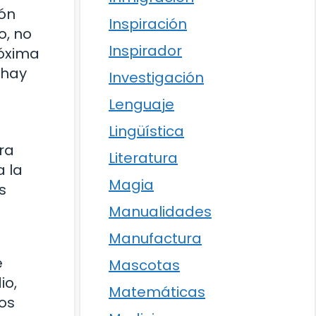
ión
Inspiración
o, no
Inspirador
róxima
 hay
Investigación
Lenguaje
Lingüística
ra
Literatura
a la
Magia
s
Manualidades
Manufactura
e
Mascotas
io,
Matemáticas
nos