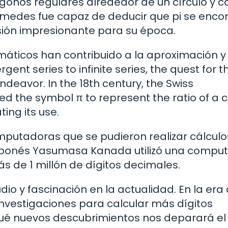
ígonos regulares alrededor de un círculo y c
ímedes fue capaz de deducir que pi se enco
cisión impresionante para su época.
emáticos han contribuido a la aproximación y
nt series to infinite series, the quest for t
deavor. In the 18th century, the Swiss
 the symbol π to represent the ratio of a ci
ing its use.
mputadoras que se pudieron realizar cálcul
 japonés Yasumasa Kanada utilizó una compu
s de 1 millón de dígitos decimales.
io y fascinación en la actualidad. En la era 
investigaciones para calcular más dígitos
ué nuevos descubrimientos nos deparará el 