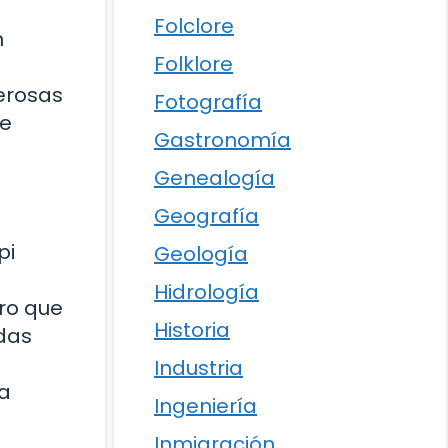
Folclore
n
Folklore
erosas
Fotografía
de
Gastronomía
Genealogía
Geografía
pi
Geología
Hidrología
ero que
Historia
das
Industria
na
Ingeniería
Inmigración