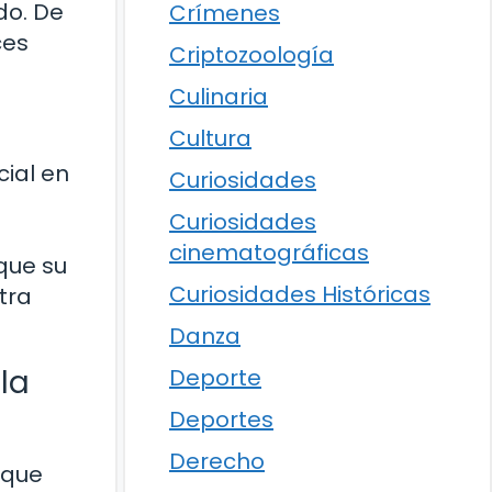
do. De
Crímenes
ces
Criptozoología
Culinaria
Cultura
ial en
Curiosidades
Curiosidades
cinematográficas
que su
Curiosidades Históricas
tra
Danza
la
Deporte
Deportes
Derecho
 que