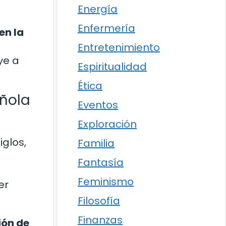
Energía
Enfermería
en la
Entretenimiento
ye a
Espiritualidad
Ética
añola
Eventos
Exploración
iglos,
Familia
Fantasía
Feminismo
er
Filosofía
Finanzas
ión de