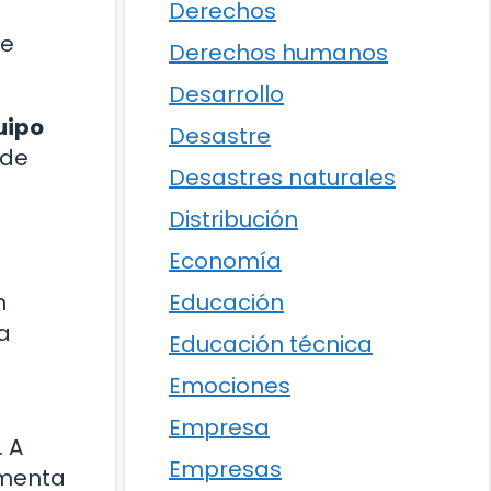
Derechos
de
Derechos humanos
Desarrollo
uipo
Desastre
 de
Desastres naturales
Distribución
Economía
Educación
n
a
Educación técnica
Emociones
Empresa
. A
Empresas
omenta