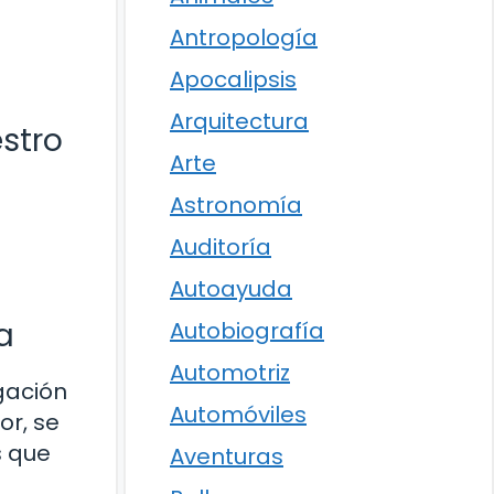
Antropología
Apocalipsis
Arquitectura
stro
Arte
Astronomía
Auditoría
Autoayuda
a
Autobiografía
Automotriz
gación
Automóviles
or, se
s que
Aventuras