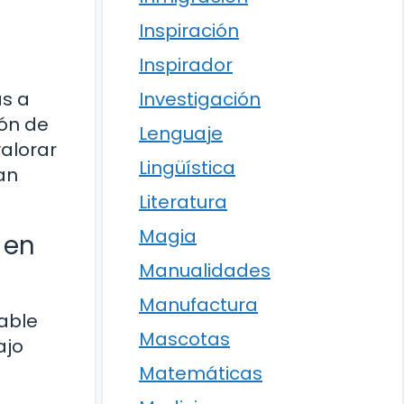
Inspiración
Inspirador
Investigación
as a
ión de
Lenguaje
valorar
Lingüística
an
Literatura
Magia
 en
Manualidades
Manufactura
able
Mascotas
ajo
Matemáticas