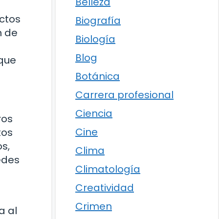
Belleza
ectos
Biografía
n de
Biología
Blog
 que
Botánica
Carrera profesional
Ciencia
ros
Cine
tos
s,
Clima
edes
Climatología
Creatividad
Crimen
a al