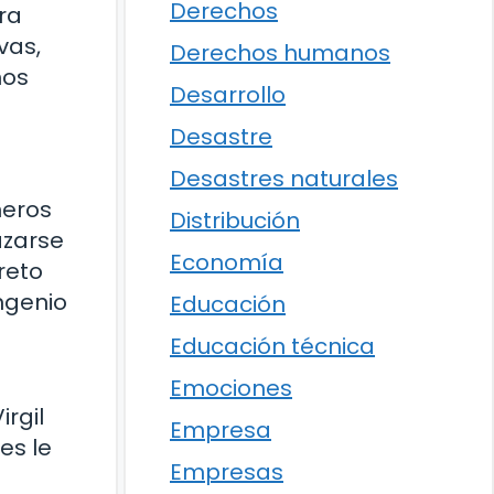
Derechos
ra
vas,
Derechos humanos
hos
Desarrollo
Desastre
Desastres naturales
neros
Distribución
azarse
Economía
reto
ngenio
Educación
Educación técnica
n
Emociones
rgil
Empresa
es le
Empresas