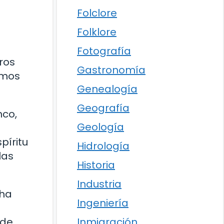
Folclore
Folklore
Fotografía
ros
Gastronomía
amos
Genealogía
Geografía
nco,
Geología
píritu
Hidrología
las
Historia
Industria
 ha
Ingeniería
 de
Inmigración