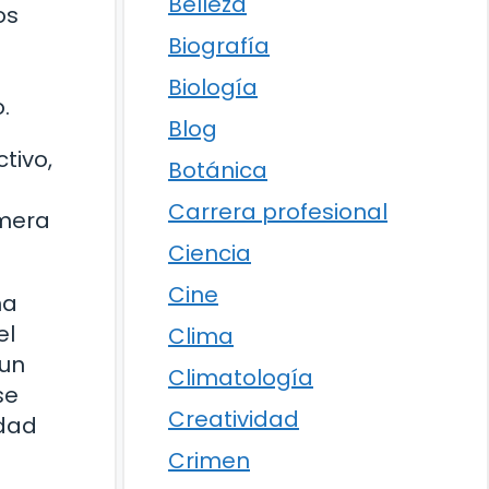
Belleza
os
Biografía
Biología
.
Blog
tivo,
Botánica
Carrera profesional
imera
Ciencia
Cine
na
el
Clima
 un
Climatología
se
Creatividad
idad
Crimen