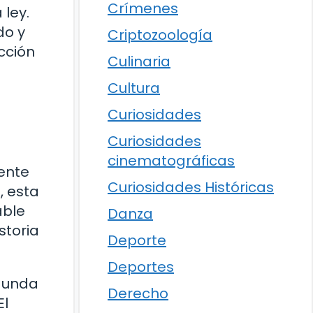
Crímenes
 ley.
do y
Criptozoología
icción
Culinaria
Cultura
Curiosidades
Curiosidades
cinematográficas
mente
Curiosidades Históricas
, esta
able
Danza
storia
Deporte
Deportes
egunda
Derecho
El