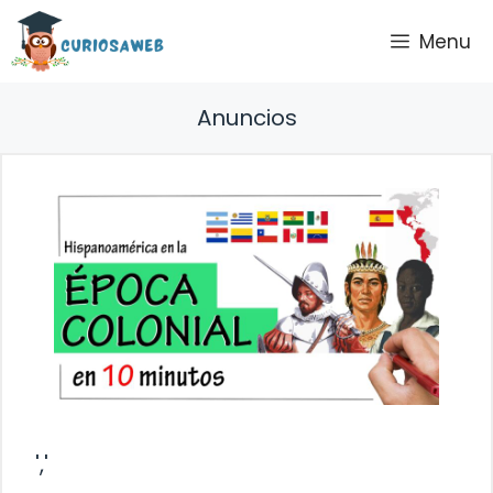
Saltar
Menu
al
contenido
Anuncios
','