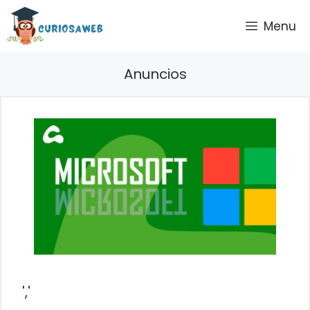
Saltar
Menu
al
contenido
Anuncios
','