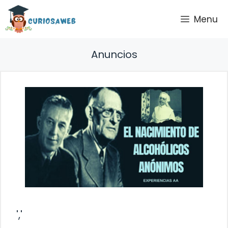
Saltar
Menu
al
contenido
Anuncios
','