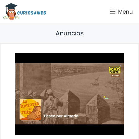
Saltar
Menu
al
contenido
Anuncios