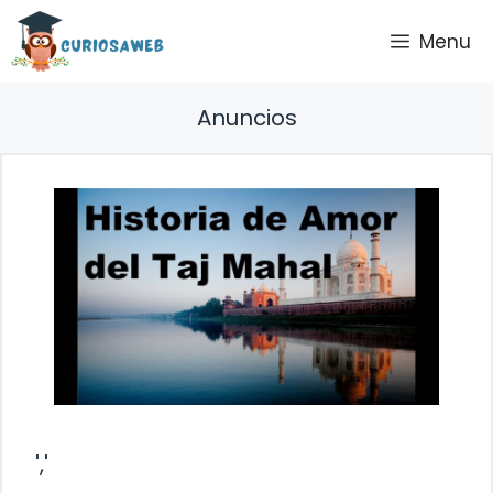
Saltar
Menu
al
contenido
Anuncios
','