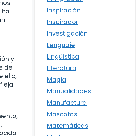
chos
Inspiración
l ha
an
Inspirador
Investigación
Lenguaje
Lingüística
ión y
e de
Literatura
 ello,
Magia
fleja
Manualidades
Manufactura
Mascotas
iento,
.
Matemáticas
nocida