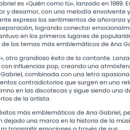
briel es «Quién como tú», lanzado en 1989. E
mor y desamor, con una melodía envolvente 
tante expresa los sentimientos de añoranza 
 separación, logrando conectar emocional
antuvo en los primeros lugares de populari
 de los temas más emblemáticos de Ana Gab
, otro grandioso éxito de la cantante. Lanz
os con influencias pop, creando una atmósfer
a Gabriel, combinada con una letra apasiona
ientos contradictorios que surgen en una re
imno en las discotecas y sigue siendo una d
tos de la artista.
 éxitos más emblemáticos de Ana Gabriel, pe
n dejado una marca en la historia de la mús
para transmitir emociones a través de sus