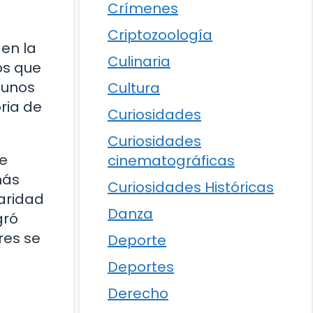
Crímenes
Criptozoología
en la
Culinaria
os que
gunos
Cultura
ria de
Curiosidades
Curiosidades
te
cinematográficas
más
Curiosidades Históricas
laridad
Danza
gró
res se
Deporte
Deportes
Derecho