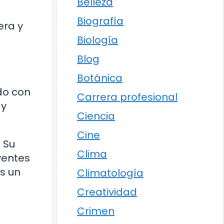
Belleza
Biografía
era y
Biología
Blog
Botánica
do con
Carrera profesional
 y
Ciencia
Cine
 Su
Clima
yentes
es un
Climatología
Creatividad
Crimen