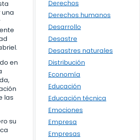
Derechos
sta
y una
Derechos humanos
y
Desarrollo
mente
Desastre
dad
riel.
Desastres naturales
Distribución
ado en
a
Economía
da,
Educación
lación
e las
Educación técnica
Emociones
ro su
Empresa
ica
Empresas