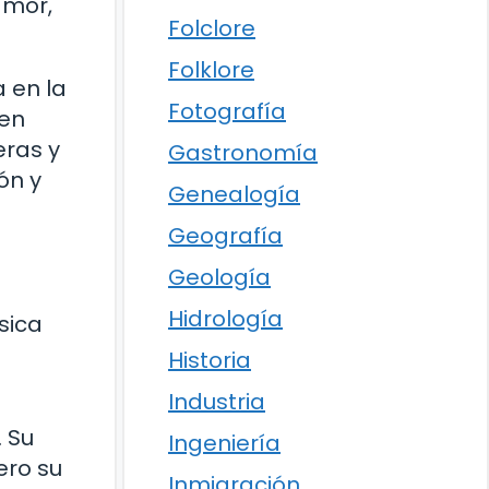
amor,
Folclore
Folklore
 en la
Fotografía
 en
eras y
Gastronomía
ón y
Genealogía
Geografía
Geología
Hidrología
sica
Historia
Industria
. Su
Ingeniería
ero su
Inmigración