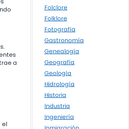
es
Folclore
endo
Folklore
Fotografía
Gastronomía
s.
Genealogía
rentes
Geografía
trae a
Geología
Hidrología
Historia
Industria
Ingeniería
 el
Inmigración