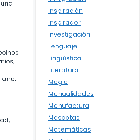
 una
Inspiración
Inspirador
Investigación
Lenguaje
vecinos
Lingüística
tios,
Literatura
 año,
Magia
Manualidades
Manufactura
Mascotas
dad,
Matemáticas