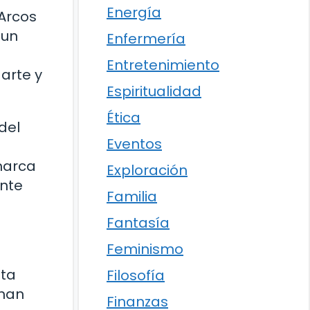
Energía
 Arcos
 un
Enfermería
Entretenimiento
 arte y
Espiritualidad
Ética
del
Eventos
 marca
Exploración
ante
Familia
Fantasía
Feminismo
sta
Filosofía
enan
Finanzas