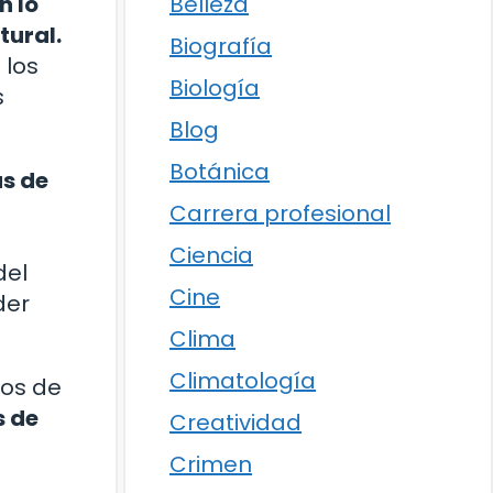
Belleza
n lo
tural.
Biografía
 los
Biología
s
Blog
Botánica
s de
Carrera profesional
Ciencia
del
Cine
der
Clima
Climatología
cos de
s de
Creatividad
Crimen