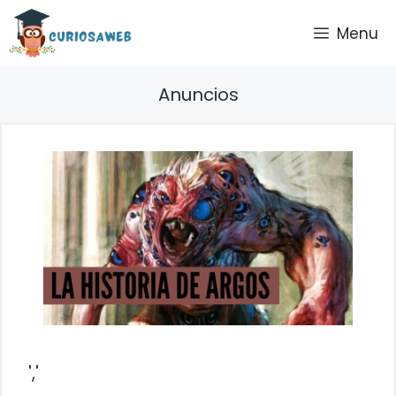
Saltar
Menu
al
contenido
Anuncios
','