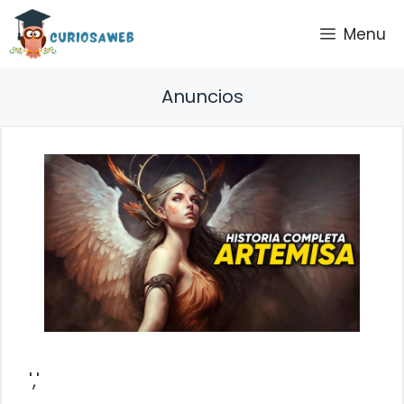
Saltar
Menu
al
contenido
Anuncios
','