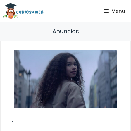
Saltar
Menu
al
contenido
Anuncios
','