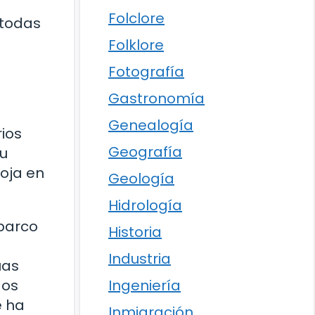
Folclore
 todas
Folklore
Fotografía
Gastronomía
Genealogía
ios
Geografía
su
Roja en
Geología
Hidrología
 barco
Historia
Industria
uas
Ingeniería
gos
e ha
Inmigración