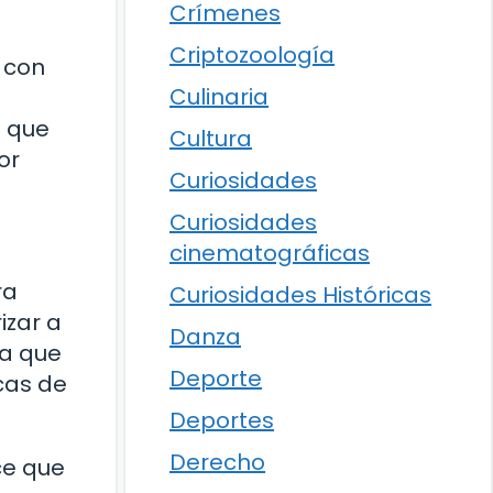
Crímenes
Criptozoología
 con
Culinaria
o que
Cultura
or
Curiosidades
Curiosidades
cinematográficas
ra
Curiosidades Históricas
izar a
Danza
ca que
Deporte
cas de
Deportes
Derecho
ce que