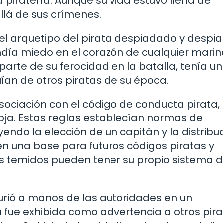
 piratería. Aunque su vida estuvo llena de
llá de sus crímenes.
l arquetipo del pirata despiadado y despi
ndía miedo en el corazón de cualquier marin
arte de su ferocidad en la batalla, tenía u
guían de otros piratas de su época.
ociación con el código de conducta pirata,
oja. Estas reglas establecían normas de
endo la elección de un capitán y la distribu
ó en una base para futuros códigos piratas y
ás temidos pueden tener su propio sistema 
urió a manos de las autoridades en un
 fue exhibida como advertencia a otros pira