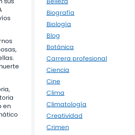
Belleza
n sus
A
Biografía
víos
Biología
Blog
ernos
Botánica
posas,
llas.
Carrera profesional
 muerte
Ciencia
Cine
ria,
Clima
toria
Climatología
o en
mático
Creatividad
Crimen