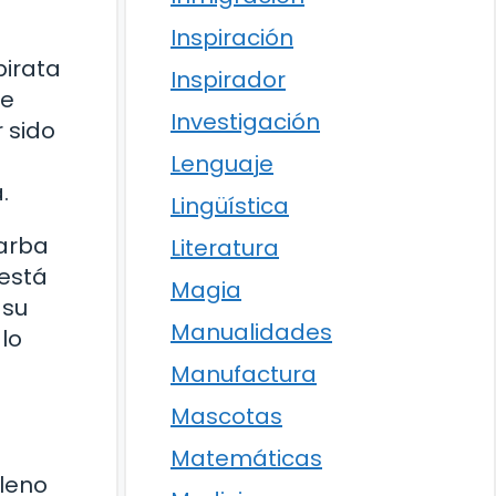
Inspiración
pirata
Inspirador
se
Investigación
 sido
Lenguaje
.
Lingüística
Barba
Literatura
 está
Magia
 su
Manualidades
lo
Manufactura
Mascotas
Matemáticas
lleno