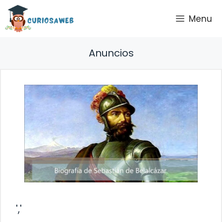
Saltar
Menu
al
contenido
Anuncios
','