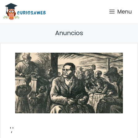
Saltar
Menu
al
contenido
Anuncios
','