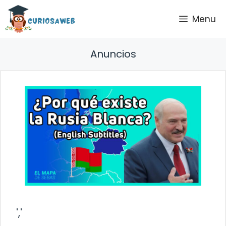
Saltar
Menu
al
contenido
Anuncios
','