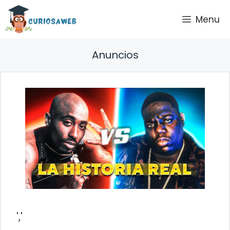
Saltar
Menu
al
contenido
Anuncios
','