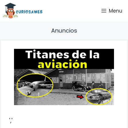
Saltar
Menu
al
contenido
Anuncios
','