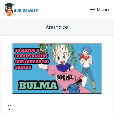
Saltar
Menu
al
contenido
Anuncios
','