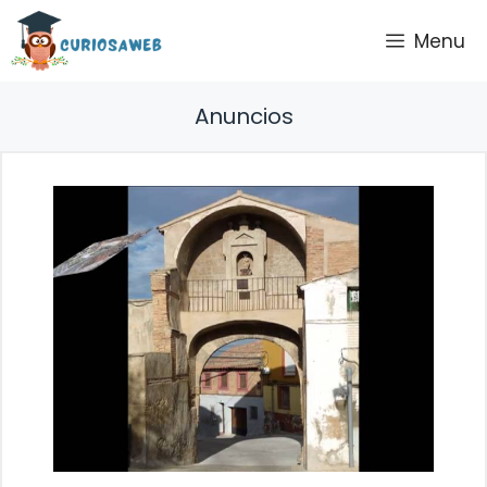
Saltar
Menu
al
contenido
Anuncios