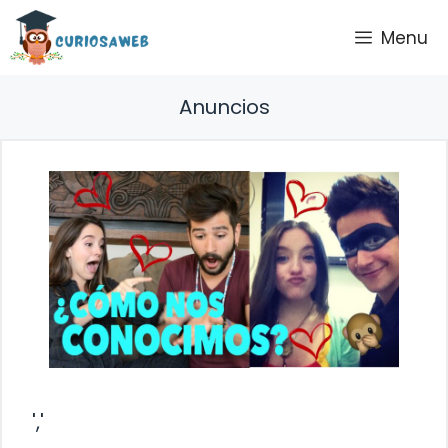
Saltar
Menu
al
contenido
Anuncios
','