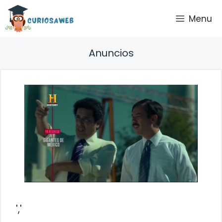
Saltar
Menu
al
contenido
Anuncios
','