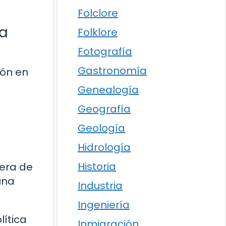
Folclore
ia
Folklore
Fotografía
Gastronomía
ión en
Genealogía
Geografía
Geología
Hidrología
Historia
 era de
una
Industria
Ingeniería
lítica
Inmigración