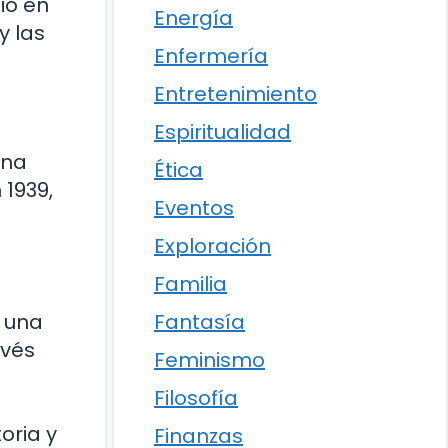
ió en
Energía
y las
Enfermería
Entretenimiento
Espiritualidad
una
Ética
1939,
Eventos
Exploración
Familia
Fantasía
r una
avés
Feminismo
a
Filosofía
oria y
Finanzas