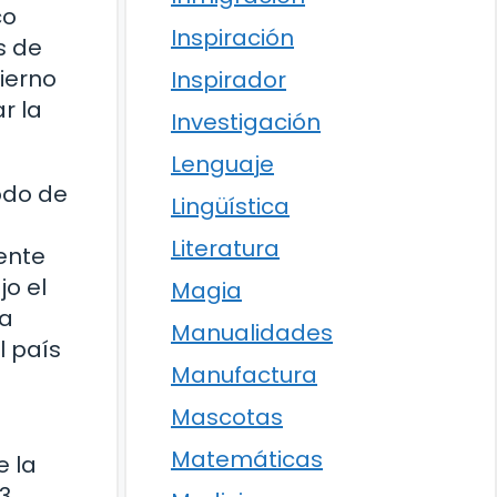
co
Inspiración
s de
ierno
Inspirador
r la
Investigación
Lenguaje
odo de
Lingüística
e
Literatura
ente
jo el
Magia
ha
Manualidades
l país
Manufactura
Mascotas
Matemáticas
e la
3,