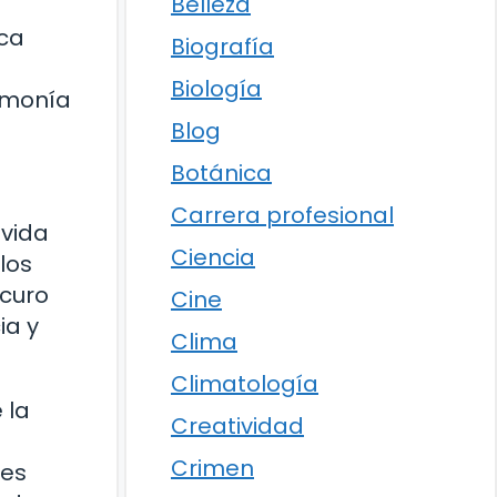
Belleza
ica
Biografía
Biología
armonía
Blog
Botánica
Carrera profesional
ivida
Ciencia
los
scuro
Cine
ia y
Clima
Climatología
 la
Creatividad
Crimen
des