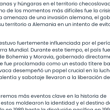
anas y húngaras en el territorio checoslova
 Uno de los momentos más difíciles fue la crisi
 la amenaza de una invasión alemana, el gob
territorio a Alemania en un intento de evita
estuvo fuertemente influenciada por el perí
ra Mundial. Durante este tiempo, el país fu
o de Bohemia y Moravia, gobernado directam
 que fue proclamada como un estado títere ba
ovaca desempeñó un papel crucial en la luc
lentía y sabotaje llevaron a la liberación de
remos más eventos clave en la historia de
stos moldearon la identidad y el destino d
o en 1989 hasta la disolución pacífica en 199