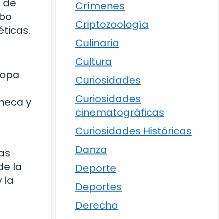
a de
Crímenes
abo
Criptozoología
éticas.
Culinaria
Cultura
ropa
Curiosidades
Curiosidades
Checa y
cinematográficas
Curiosidades Históricas
Danza
as
de la
Deporte
 la
Deportes
Derecho