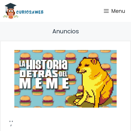
Saltar
Menu
al
contenido
Anuncios
','