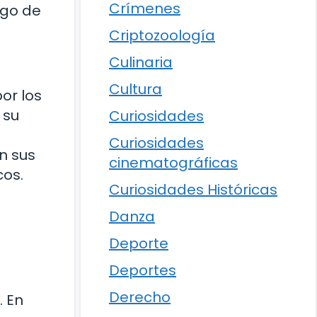
Crímenes
rgo de
Criptozoología
Culinaria
Cultura
or los
 su
Curiosidades
Curiosidades
en sus
cinematográficas
cos.
Curiosidades Históricas
Danza
Deporte
Deportes
Derecho
. En