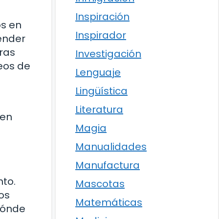
Inspiración
os en
Inspirador
ender
tras
Investigación
eos de
Lenguaje
Lingüística
Literatura
ien
Magia
Manualidades
Manufactura
nto.
Mascotas
os
Matemáticas
dónde