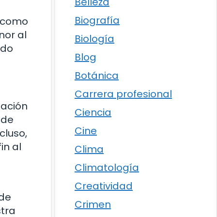
Belleza
Biografía
0 como
nor al
Biología
ido
Blog
Botánica
Carrera profesional
pación
Ciencia
 de
Cine
cluso,
in al
Clima
Climatología
Creatividad
 de
Crimen
stra