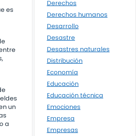
Derechos
ue es
Derechos humanos
Desarrollo
Desastre
de
Desastres naturales
entre
s,
Distribución
Economía
Educación
de
Educación técnica
beldes
en un
Emociones
as
Empresa
o a
Empresas