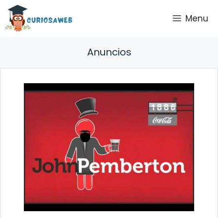
Saltar
Menu
al
contenido
Anuncios