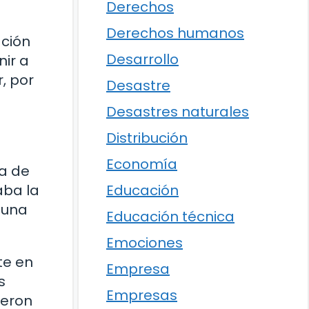
Derechos
Derechos humanos
ación
Desarrollo
nir a
, por
Desastre
Desastres naturales
Distribución
Economía
ta de
Educación
aba la
 una
Educación técnica
Emociones
te en
Empresa
s
Empresas
ueron