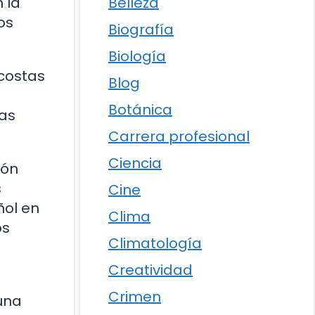
Belleza
 la
os
Biografía
Biología
 costas
Blog
Botánica
las
Carrera profesional
Ciencia
ión
s
Cine
ñol en
Clima
os
Climatología
Creatividad
Crimen
 una