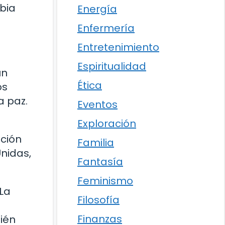
mbia
Energía
Enfermería
Entretenimiento
Espiritualidad
un
Ética
os
a paz.
Eventos
Exploración
ación
Familia
nidas,
Fantasía
Feminismo
 La
Filosofía
Finanzas
ién