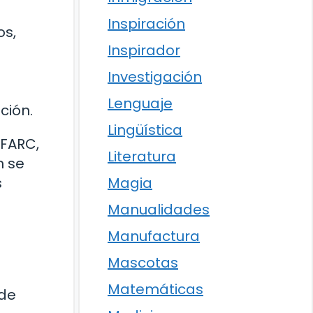
Inspiración
os,
Inspirador
Investigación
Lenguaje
ción.
Lingüística
 FARC,
Literatura
n se
Magia
s
Manualidades
Manufactura
Mascotas
Matemáticas
 de