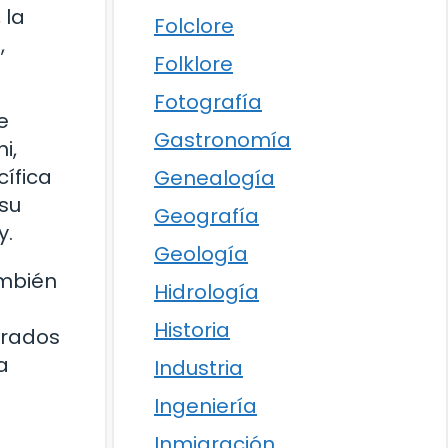
 la
Folclore
,
Folklore
Fotografía
e
Gastronomía
i,
cífica
Genealogía
 su
Geografía
y.
Geología
ambién
Hidrología
.
Historia
grados
a
Industria
Ingeniería
Inmigración