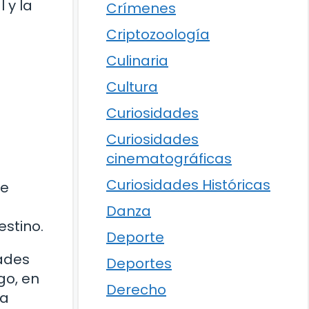
 y la
Crímenes
Criptozoología
Culinaria
Cultura
Curiosidades
Curiosidades
cinematográficas
Curiosidades Históricas
de
Danza
stino.
Deporte
dades
Deportes
go, en
Derecho
la