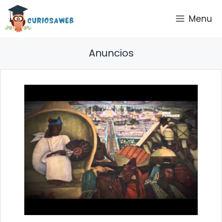
Saltar
Menu
al
contenido
Anuncios