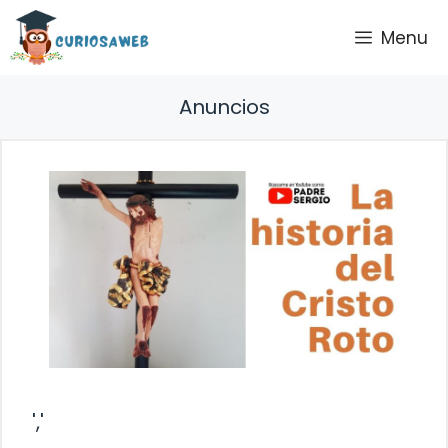
Saltar
Menu
al
contenido
Anuncios
','