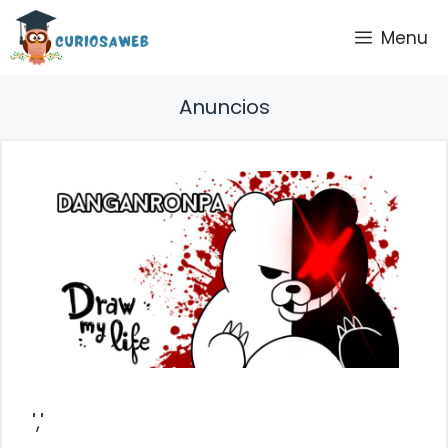
Saltar
Menu
al
contenido
Anuncios
','