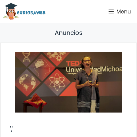
Saltar
Menu
al
contenido
Anuncios
','