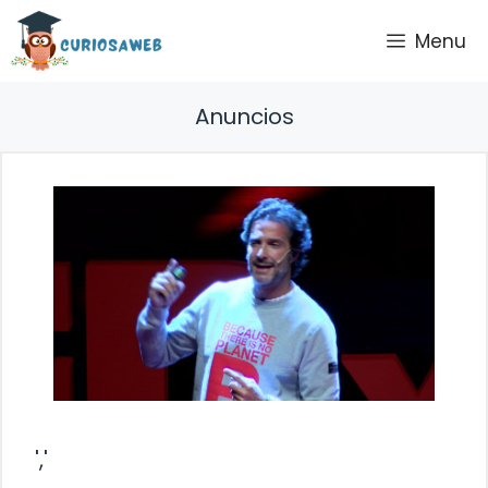
Saltar
Menu
al
contenido
Anuncios
','