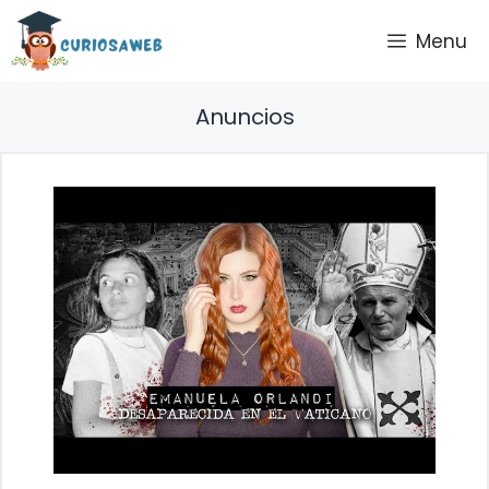
Saltar
Menu
al
contenido
Anuncios