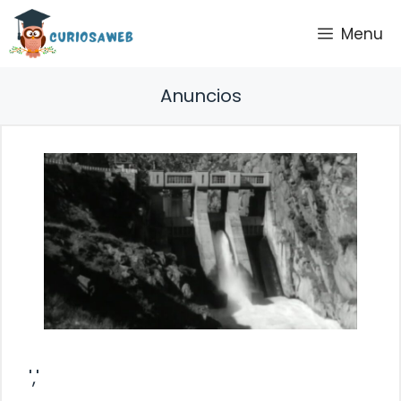
Saltar
Menu
al
contenido
Anuncios
','