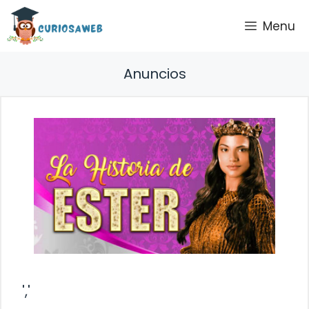
Saltar
Menu
al
contenido
Anuncios
','