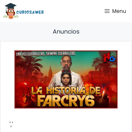
Saltar
Menu
al
contenido
Anuncios
','