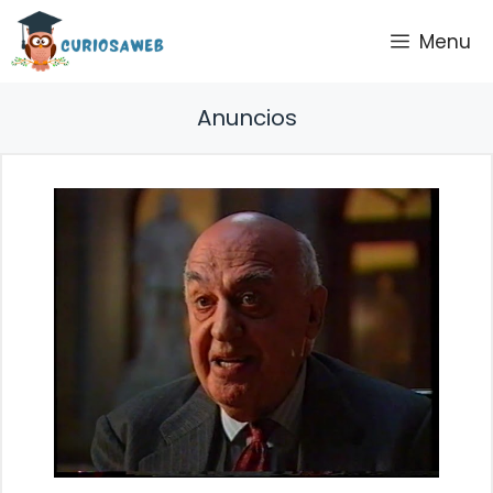
Saltar
Menu
al
contenido
Anuncios