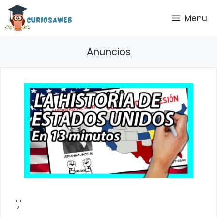
Saltar
Menu
al
contenido
Anuncios
','