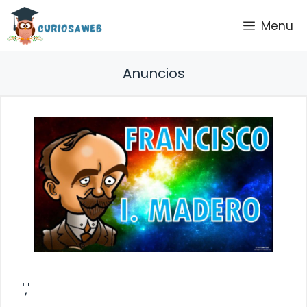
Saltar
Menu
al
contenido
Anuncios
','