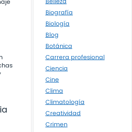
Belleza
naje
Biografía
Biología
Blog
Botánica
Carrera profesional
n
uchas
Ciencia
y
Cine
Clima
Climatología
ia
Creatividad
Crimen