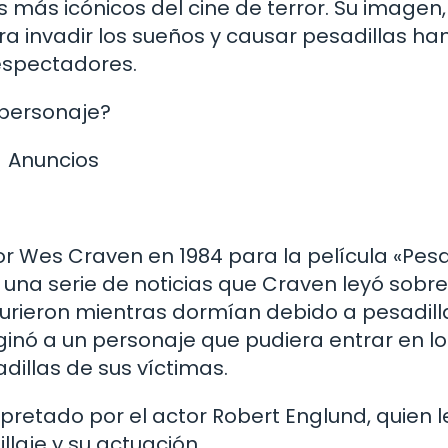
 más icónicos del cine de terror. Su imagen,
a invadir los sueños y causar pesadillas ha
espectadores.
e personaje?
Anuncios
or Wes Craven en 1984 para la película «Pesa
de una serie de noticias que Craven leyó sobre
rieron mientras dormían debido a pesadill
aginó a un personaje que pudiera entrar en lo
dillas de sus víctimas.
pretado por el actor Robert Englund, quien l
laje y su actuación.