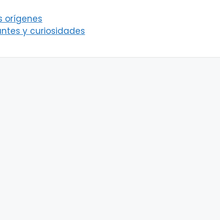
s orígenes
antes y curiosidades