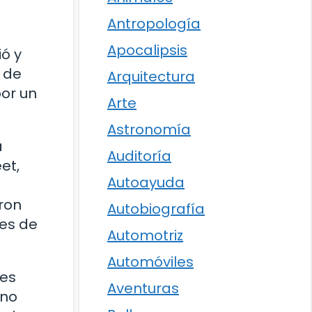
Antropología
Apocalipsis
ió y
ó de
Arquitectura
por un
Arte
Astronomía
a
Auditoría
et,
Autoayuda
aron
Autobiografía
tes de
Automotriz
Automóviles
tes
Aventuras
ano