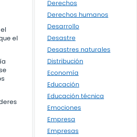
Derechos
Derechos humanos
Desarrollo
el
Desastre
que el
Desastres naturales
Distribución
ía
 se
Economía
os
Educación
Educación técnica
oderes
Emociones
Empresa
Empresas