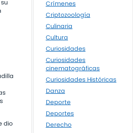
 su
Crímenes
n
Criptozoología
Culinaria
Cultura
Curiosidades
Curiosidades
cinematográficas
dilla
Curiosidades Históricas
Danza
as
s
Deporte
Deportes
e dio
Derecho