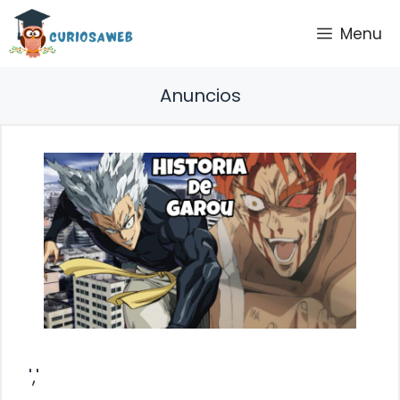
Saltar
Menu
al
contenido
Anuncios
','