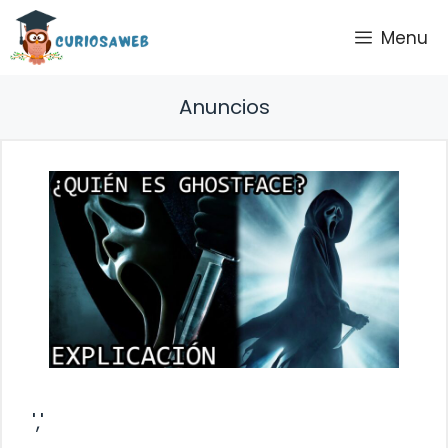
Saltar
Menu
al
contenido
Anuncios
','