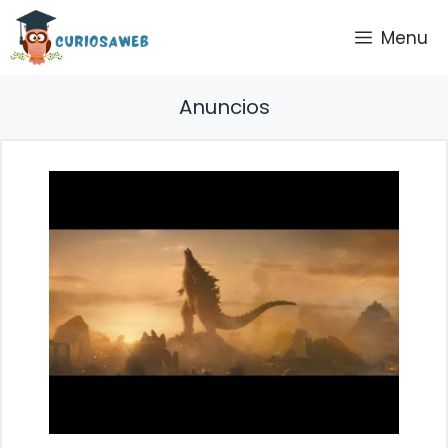
Saltar
Menu
al
contenido
Anuncios